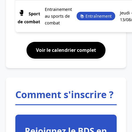
Entrainement
🥊
Jeudi 
Sport
au sports de
📚 Entraînement
13/08
de combat
combat
Voir le calendrier complet
Comment s'inscrire ?
Rejoignez le BDS en