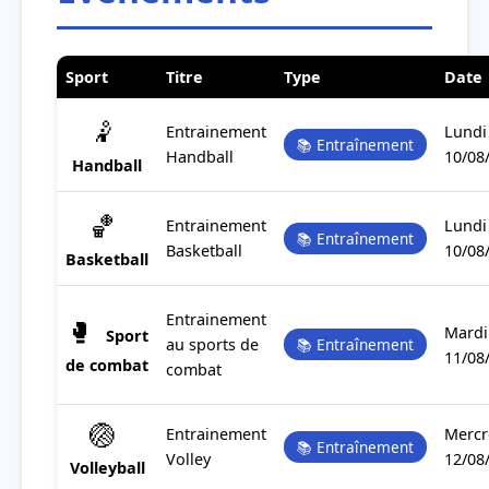
Sport
Titre
Type
Date
🤾
Entrainement
Lundi
📚 Entraînement
Handball
10/08
Handball
🏀
Entrainement
Lundi
📚 Entraînement
Basketball
10/08
Basketball
Entrainement
🥊
Mardi
Sport
au sports de
📚 Entraînement
11/08
de combat
combat
🏐
Entrainement
Mercr
📚 Entraînement
Volley
12/08
Volleyball